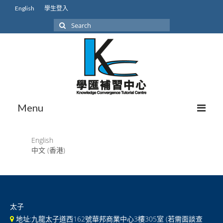
English
學生登入
Search
for:
Menu
關於我們
English
中文 (香港)
我們的學生
學生成就
本地課程初中
太子
本地課程高中
地址:九龍太子道西162號華邦商業中心3樓305室 (若需面談查