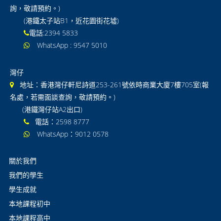
詢，敬請預約。)
國際 Lower Secondary
(港鐵太子站B1，近花園街花墟)
電話:2394 5833
GCSE/IGCSE
WhatsApp : 9547 5010
GCE / IAL
灣仔
IB DP
地址：香港灣仔軒尼詩道253-261號依時商業大廈7樓705室(報
GCSE及IGCSE 常見問題
名處，若需面談查詢，敬請預約。)
(港鐵灣仔站A2出口)
IAL及GCE 常見問題
電話：2598 8777
WhatsApp：9012 0578
通告
聯絡我們
關於我們
我們的學生
學生成就
本地課程初中
本地課程高中