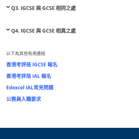
Q3. IGCSE 與 GCSE 相同之處
國際 Lower Secondary
GCSE/IGCSE
Q4. IGCSE 與 GCSE 相異之處
GCE / IAL
IB DP
以下為其他有用連結
GCSE及IGCSE 常見問題
香港考評局 IGCSE 報名
IAL及GCE 常見問題
香港考評局 IAL 報名
通告
Edexcel IAL常見問題
聯絡我們
公務員入職要求