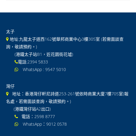
國際 Lower Secondary
GCSE/IGCSE
太子
GCE / IAL
地址:九龍太子道西162號華邦商業中心3樓305室 (若需面談查
IB DP
詢，敬請預約。)
(港鐵太子站B1，近花園街花墟)
GCSE及IGCSE 常見問題
電話:2394 5833
WhatsApp : 9547 5010
IAL及GCE 常見問題
通告
灣仔
地址：香港灣仔軒尼詩道253-261號依時商業大廈7樓705室(報
聯絡我們
名處，若需面談查詢，敬請預約。)
(港鐵灣仔站A2出口)
電話：2598 8777
WhatsApp：9012 0578