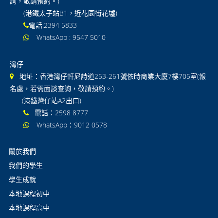
詢，敬請預約。)
(港鐵太子站B1，近花園街花墟)
國際 Lower Secondary
電話:2394 5833
GCSE/IGCSE
WhatsApp : 9547 5010
GCE / IAL
灣仔
IB DP
地址：香港灣仔軒尼詩道253-261號依時商業大廈7樓705室(報
名處，若需面談查詢，敬請預約。)
GCSE及IGCSE 常見問題
(港鐵灣仔站A2出口)
電話：2598 8777
IAL及GCE 常見問題
WhatsApp：9012 0578
通告
關於我們
聯絡我們
我們的學生
學生成就
本地課程初中
本地課程高中