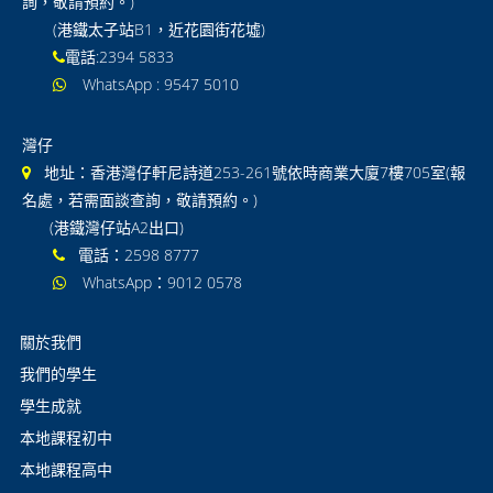
詢，敬請預約。)
(港鐵太子站B1，近花園街花墟)
國際 Lower Secondary
電話:2394 5833
GCSE/IGCSE
WhatsApp : 9547 5010
GCE / IAL
灣仔
IB DP
地址：香港灣仔軒尼詩道253-261號依時商業大廈7樓705室(報
名處，若需面談查詢，敬請預約。)
GCSE及IGCSE 常見問題
(港鐵灣仔站A2出口)
電話：2598 8777
IAL及GCE 常見問題
WhatsApp：9012 0578
通告
關於我們
聯絡我們
我們的學生
學生成就
本地課程初中
本地課程高中