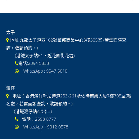
國際 Lower Secondary
GCSE/IGCSE
太子
GCE / IAL
地址:九龍太子道西162號華邦商業中心3樓305室 (若需面談查
IB DP
詢，敬請預約。)
(港鐵太子站B1，近花園街花墟)
GCSE及IGCSE 常見問題
電話:2394 5833
WhatsApp : 9547 5010
IAL及GCE 常見問題
通告
灣仔
地址：香港灣仔軒尼詩道253-261號依時商業大廈7樓705室(報
聯絡我們
名處，若需面談查詢，敬請預約。)
(港鐵灣仔站A2出口)
電話：2598 8777
WhatsApp：9012 0578