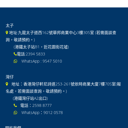
國際 Lower Secondary
GCSE/IGCSE
太子
GCE / IAL
地址:九龍太子道西162號華邦商業中心3樓305室 (若需面談查
詢，敬請預約。)
IB DP
(港鐵太子站B1，近花園街花墟)
電話:2394 5833
GCSE及IGCSE 常見問題
WhatsApp : 9547 5010
IAL及GCE 常見問題
灣仔
通告
地址：香港灣仔軒尼詩道253-261號依時商業大廈7樓705室(報
聯絡我們
名處，若需面談查詢，敬請預約。)
(港鐵灣仔站A2出口)
電話：2598 8777
WhatsApp：9012 0578
關於我們