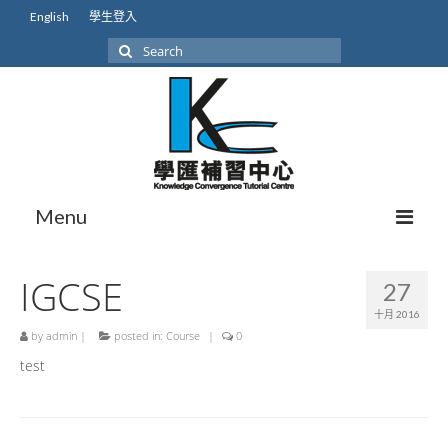
English
學生登入
Search
for:
Menu
關於我們
IGCSE
27
我們的學生
十月 2016
by
admin
|
posted in:
Course
|
0
學生成就
test
本地課程初中
本地課程高中